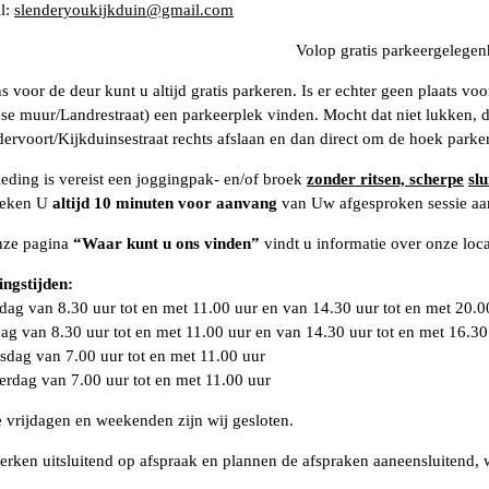
l:
slenderyoukijkduin@gmail.com
Volop gratis parkeergelegen
ns voor de deur kunt u altijd gratis parkeren. Is er echter geen plaats v
se muur/Landrestraat) een parkeerplek vinden. Mocht dat niet lukken, d
ervoort/Kijkduinsestraat rechts afslaan en dan direct om de hoek parke
leding is vereist een joggingpak- en/of broek
zonder ritsen, scherpe
slu
oeken U
altijd 10 minuten voor aanvang
van Uw afgesproken sessie aan
ze pagina
“Waar kunt u ons vinden”
vindt u informatie over onze loc
ngstijden:
ag van 8.30 uur tot en met 11.00 uur en van 14.30 uur tot en met 20.0
ag van 8.30 uur tot en met 11.00 uur en van 14.30 uur tot en met 16.30
dag van 7.00 uur tot en met 11.00 uur
rdag van 7.00 uur tot en met 11.00 uur
 vrijdagen en weekenden zijn wij gesloten.
erken uitsluitend op afspraak en plannen de afspraken aaneensluitend,