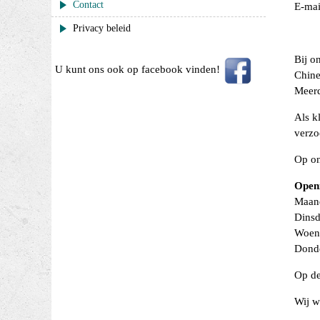
Contact
E-mai
Privacy beleid
Bij o
U kunt ons ook op facebook vinden!
Chine
Meerd
Als k
verz
Op on
Openi
Maand
Dinsd
Woens
Donde
Op de
Wij w