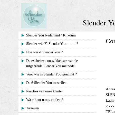
Skip
to
content
Slender Y
Slender You Nederland / Kijkduin
Con
Slender wie ?? Slender You……..!!
Hoe werkt Slender You ?
De exclusieve ontwikkelaars van de
uitgebreide Slender You methode!
Voor wie is Slender You geschikt ?
De 6 Slender You toestellen
Adres
Reacties van onze klanten
SLEN
Waar kunt u ons vinden ?
Laan 
2555
Tarieven
TEL.: